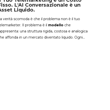
Il Tuo Telemarketing è un Costo
Fisso. L'AI Conversazionale è un
Asset Liquido.
a verità scomoda è che il problema non è il tuo
elemarketer. Il problema è il
modello
che
appresenta: una struttura rigida, costosa e analogica
he affonda in un mercato diventato liquido. Ogni...