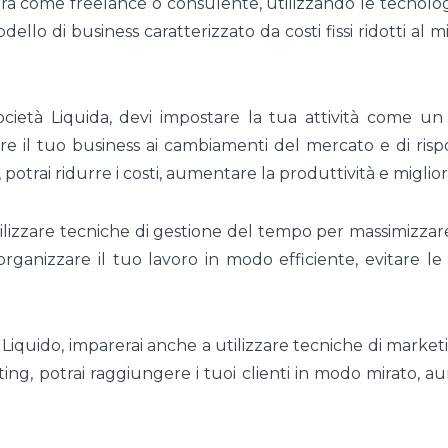
ra come freelance o consulente, utilizzando le tecnologi
ello di business caratterizzato da costi fissi ridotti al m
cietà Liquida, devi impostare la tua attività come un 
e il tuo business ai cambiamenti del mercato e di risp
 potrai ridurre i costi, aumentare la produttività e migliora
utilizzare tecniche di gestione del tempo per massimizzare 
rganizzare il tuo lavoro in modo efficiente, evitare le di
 Liquido, imparerai anche a utilizzare tecniche di market
ng, potrai raggiungere i tuoi clienti in modo mirato, aum