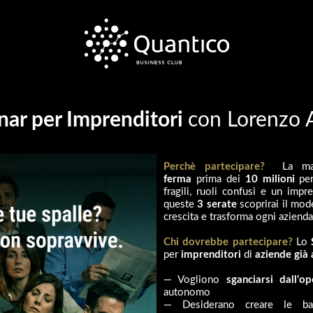
nar
per Imprenditori
con Lorenzo A
Perchè partecipare?
La ma
ferma
prima dei
10 milioni
per
fragili, ruoli confusi e un imp
queste
3 serate
scoprirai il mod
crescita e trasforma ogni aziend
Chi dovrebbe partecipare?
Lo
per
imprenditori
di
aziende già 
— Vogliono
sganciarsi dall’op
autonomo
— Desiderano creare le ba