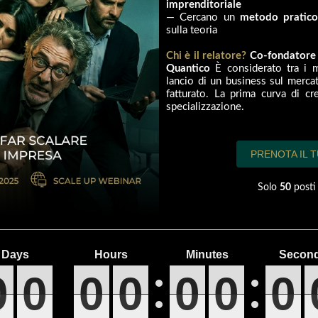
imprenditoriale
— Cercano un
metodo pratic
sulla teoria
Chi è il relatore?
Co-fondatore 
Quantico
È considerato tra i m
lancio di un business sul mercat
fatturato.
La prima curva di cre
specializzazione.
PRENOTA IL 
Solo
50
posti 
0
0
0
0
0
0
0
0
0
0
0
0
0
0
0
0
0
0
0
0
0
0
0
0
0
0
0
0