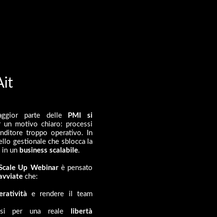
it
ggior parte delle
PMI si
 un motivo chiaro:
processi
renditore troppo operativo.
In
ello gestionale che sblocca la
a in un
business scalabile
.
Scale Up Webinar
è pensato
avviate
che:
eratività
e rendere il team
si per una reale
libertà