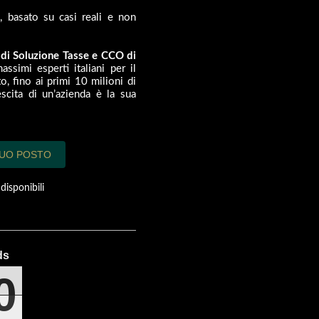
o
, basato su casi reali e non
di Soluzione Tasse e CCO di
assimi esperti italiani per il
o, fino ai primi 10 milioni di
scita di un’azienda è la sua
TUO POSTO
disponibili
0
0
0
0