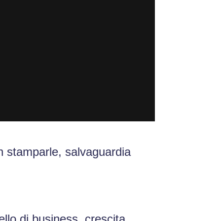
non stamparle, salvaguardia
llo di business, crescita.