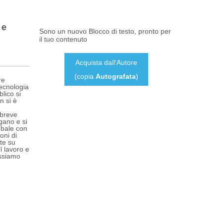
 e
Sono un nuovo Blocco di testo, pronto per
il tuo contenuto
Acquista dall'Autore
(copia
Autografata
)
re
tecnologia
lico si
n si è
 breve
gano e si
obale con
oni di
te su
l lavoro e
ossiamo