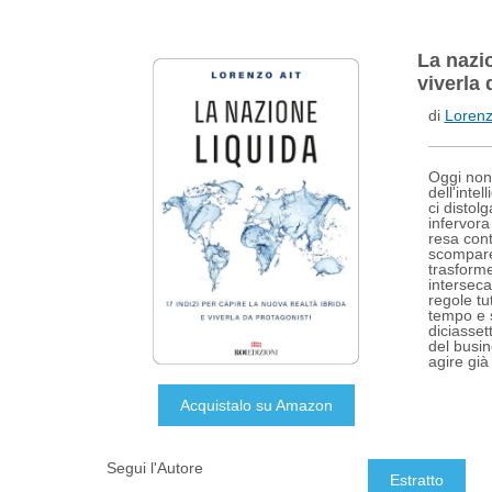
La nazio
viverla 
di
Lorenz
Oggi non 
dell'inte
ci distol
infervora
resa cont
scompare
trasforme
interseca
regole tu
tempo e s
diciasset
del busin
agire già
Acquistalo su Amazon
Segui l'Autore
Estratto