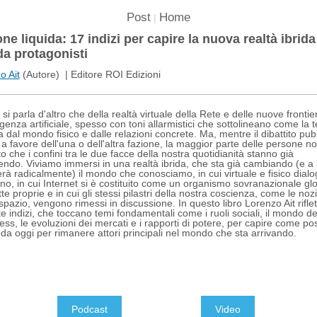
Post
Home
|
ne liquida: 17 indizi per capire la nuova realtà ibrida
da protagonisti
o Ait
(Autore) | Editore ROI Edizioni
si parla d'altro che della realtà virtuale della Rete e delle nuove frontie
lligenza artificiale, spesso con toni allarmistici che sottolineano come la 
ga dal mondo fisico e dalle relazioni concrete. Ma, mentre il dibattito pubb
 a favore dell'una o dell'altra fazione, la maggior parte delle persone no
o che i confini tra le due facce della nostra quotidianità stanno già
ndo. Viviamo immersi in una realtà ibrida, che sta già cambiando (e a
rà radicalmente) il mondo che conosciamo, in cui virtuale e fisico dialo
no, in cui Internet si è costituito come un organismo sovranazionale gl
tte proprie e in cui gli stessi pilastri della nostra coscienza, come le nozi
pazio, vengono rimessi in discussione. In questo libro Lorenzo Ait riflet
te indizi, che toccano temi fondamentali come i ruoli sociali, il mondo de
ess, le evoluzioni dei mercati e i rapporti di potere, per capire come p
 da oggi per rimanere attori principali nel mondo che sta arrivando.
Podcast
Video